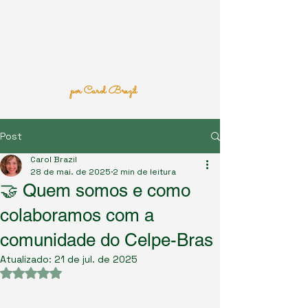
Portal Extraoficial do
Exame
CELPE-BRAS
por Carol Brazil
Post
Carol Brazil
28 de mai. de 2025
2 min de leitura
🤝 Quem somos e como
colaboramos com a
comunidade do Celpe-Bras
Atualizado:
21 de jul. de 2025
Avaliado com NaN de 5 estrelas.