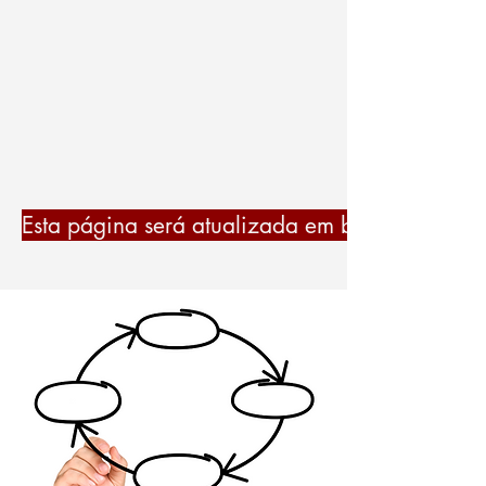
Portal Extraoficial do
Exame
CELPE-BRAS
por Carol Brazil
Esta página será atualizada em breve para i