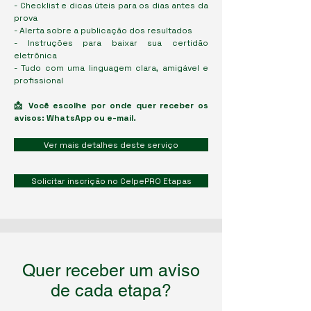
- Checklist e dicas úteis para os dias antes da
prova
- Alerta sobre a publicação dos resultados
- Instruções para baixar sua certidão
eletrônica
- Tudo com uma linguagem clara, amigável e
profissional
📩 Você escolhe por onde quer receber os
avisos: WhatsApp ou e-mail.
Ver mais detalhes deste serviço
Solicitar inscrição no CelpePRO Etapas
Quer receber um aviso
de cada etapa?