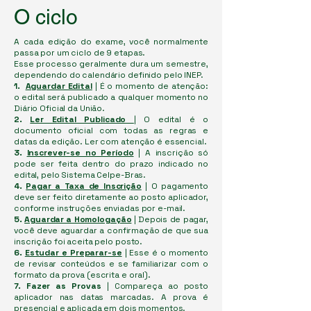
O ciclo
A cada edição do exame, você normalmente
passa por um ciclo de 9 etapas.
Esse processo geralmente dura um semestre,
dependendo do calendário definido pelo INEP.
1.
Aguardar Edital
| É o momento de atenção:
o edital será publicado a qualquer momento no
Diário Oficial da União.
2.
Ler Edital Publicado
|
O edital é o
documento oficial com todas as regras e
datas da edição. Ler com atenção é essencial.
3.
Inscrever-se no Período
| A inscrição só
pode ser feita dentro do prazo indicado no
edital, pelo Sistema Celpe-Bras.
4.
Pagar a Taxa de Inscrição
| O pagamento
deve ser feito diretamente ao posto aplicador,
conforme instruções enviadas por e-mail.
5.
Aguardar a Homologação
| Depois de pagar,
você deve aguardar a confirmação de que sua
inscrição foi aceita pelo posto.
6.
Estudar e Preparar-se
| Esse é o momento
de revisar conteúdos e se familiarizar com o
formato da prova (escrita e oral).
7. Fazer as Provas
| Compareça ao posto
aplicador nas datas marcadas. A prova é
presencial e aplicada em dois momentos.