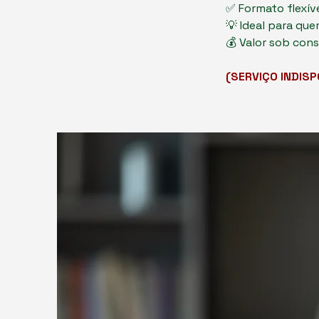
✅ Formato flexív
💡 Ideal para qu
💰 Valor sob cons
(SERVIÇO INDIS