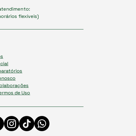
 atendimento:
orários flexíveis)
os
cial
paratórios
onosco
colaborações
Termos de Uso