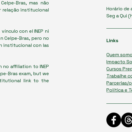
 Celpe-Bras, mas não
Horário de
relação institucional
Seg a Qui (h
 vínculo con el INEP ni
en Celpe-Bras, pero no
Links
 institucional con las
Quem som
Impacto So
 no affiliation to INEP
Cursos Pre
lpe-Bras exam, but we
Trabalhe c
itutional link to the
Parcerias/
Política e 