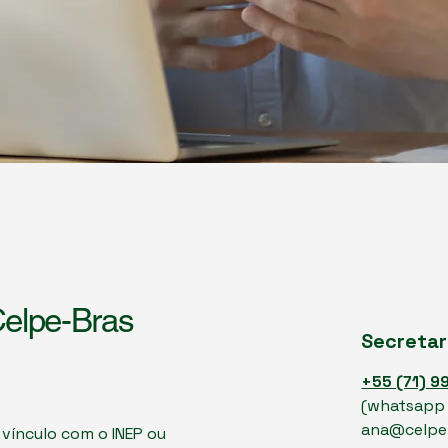
Celpe-Bras
Secretar
+55 (71) 
(whatsapp 
ana@celpe
 vínculo com o INEP ou