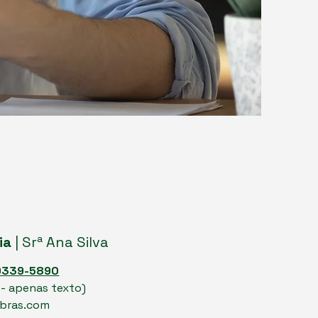
ia
| Srª Ana Silva
99339-5890
- apenas texto)
bras.com