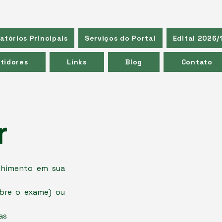
atórios Principais
Serviços do Portal
Edital 2026/
tidores
Links
Blog
Contato
r
olhimento em sua
obre o exame) ou
as