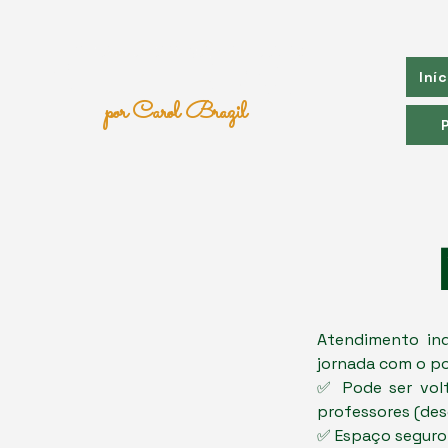
Portal Extraoficial do
Exame
CELPE-BRAS
Iníc
por Carol Brazil
Atendimento ind
jornada com o po
✅ Pode ser volt
professores (des
✅ Espaço seguro 