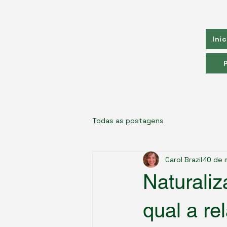
Portal Extraoficial do
Exame
CELPE-BRAS
Iníc
por Carol Brazil
Todas as postagens
Carol Brazil
10 de 
Naturaliz
qual a re