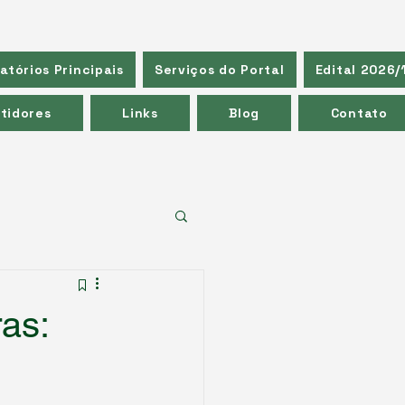
atórios Principais
Serviços do Portal
Edital 2026/
tidores
Links
Blog
Contato
ras: