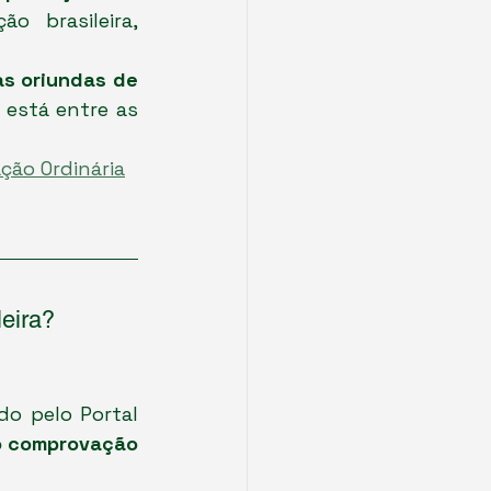
o brasileira, 
s oriundas de 
 está entre as 
ção Ordinária
leira?
o pelo Portal 
mo comprovação 