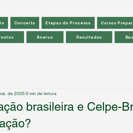
io
Conceito
Etapas do Processo
Cursos Prepar
Postos
Acervo
Resultados
Bas
mai. de 2025
3 min de leitura
ação brasileira e Celpe-B
lação?