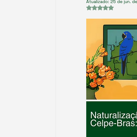
Atualizado:
25 de jun. d
Avaliado com NaN 