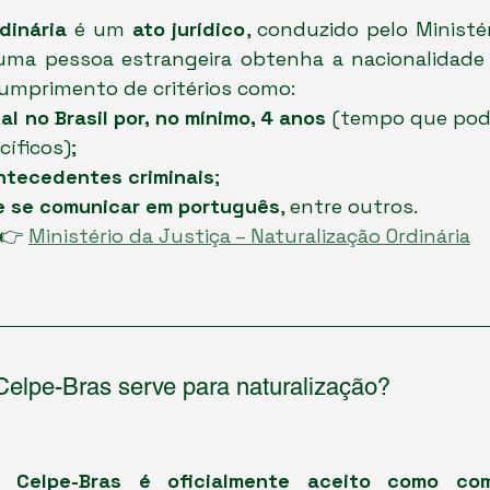
dinária
 é um 
ato jurídico
, conduzido pelo Ministér
ma pessoa estrangeira obtenha a nacionalidade br
cumprimento de critérios como:
al no Brasil por, no mínimo, 4 anos
 (tempo que pode
íficos);
ntecedentes criminais
;
 se comunicar em português
, entre outros.
👉 
Ministério da Justiça – Naturalização Ordinária
 Celpe-Bras serve para naturalização?
o Celpe-Bras é oficialmente aceito como co