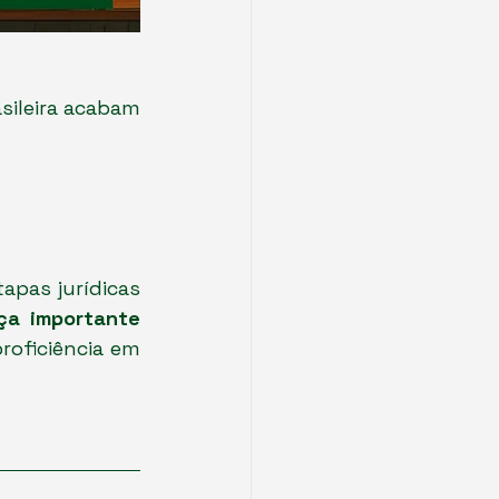
ileira acabam 
apas jurídicas 
a importante 
oficiência em 