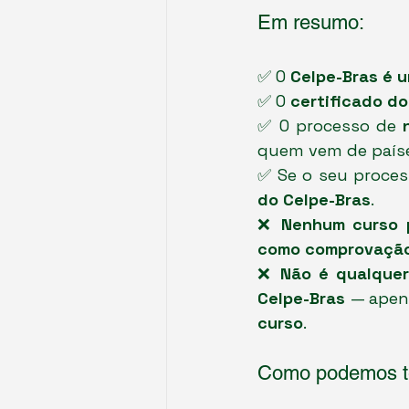
Em resumo:
✅ O 
Celpe-Bras é u
✅ O 
certificado d
✅ O processo de 
quem vem de país
✅ Se o seu proces
do Celpe-Bras
.
❌ 
Nenhum curso p
como comprovação 
❌ 
Não é qualquer
Celpe-Bras
 — apen
curso
.
Como podemos te