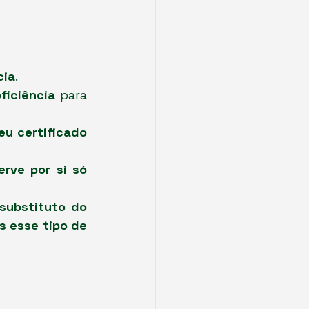
cia
.
ficiência
 para 
u certificado 
erve por si só 
ubstituto do 
 esse tipo de 